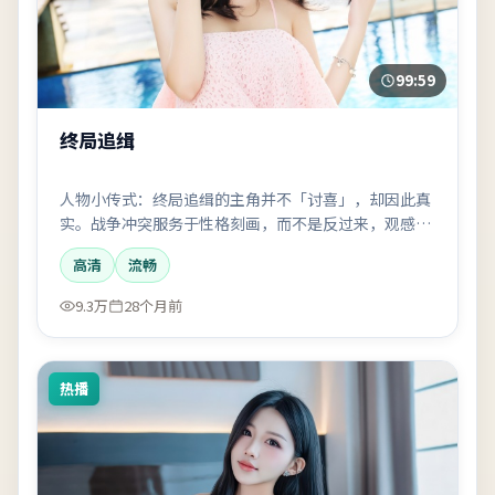
99:59
终局追缉
人物小传式：终局追缉的主角并不「讨喜」，却因此真
实。战争冲突服务于性格刻画，而不是反过来，观感会
偏文艺一点。
高清
流畅
9.3万
28个月前
热播