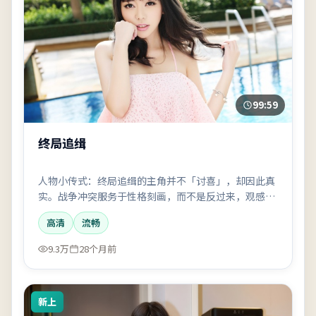
99:59
终局追缉
人物小传式：终局追缉的主角并不「讨喜」，却因此真
实。战争冲突服务于性格刻画，而不是反过来，观感会
偏文艺一点。
高清
流畅
9.3万
28个月前
新上