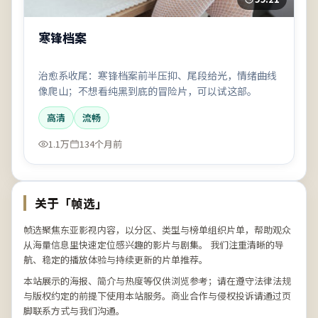
寒锋档案
治愈系收尾：寒锋档案前半压抑、尾段给光，情绪曲线
像爬山；不想看纯黑到底的冒险片，可以试这部。
高清
流畅
1.1万
134个月前
关于「
帧选
」
帧选
聚焦东亚影视内容，以分区、类型与榜单组织片单，帮助观众
从海量信息里快速定位感兴趣的影片与剧集。 我们注重清晰的导
航、稳定的播放体验与持续更新的片单推荐。
本站展示的海报、简介与热度等仅供浏览参考；请在遵守法律法规
与版权约定的前提下使用本站服务。商业合作与侵权投诉请通过页
脚联系方式与我们沟通。