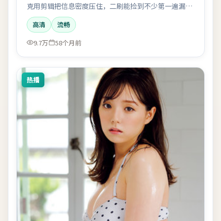
克用剪辑把信息密度压住，二刷能捡到不少第一遍漏掉
的细节。
高清
流畅
9.7万
58个月前
热播