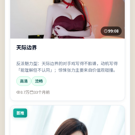
99:08
天际边界
反派魅力型：天际边界的对手戏写得不脸谱，动机写得
「能理解但不认同」；惊悚张力主要来自价值观碰撞。
高清
流畅
3.7万
33个月前
首推