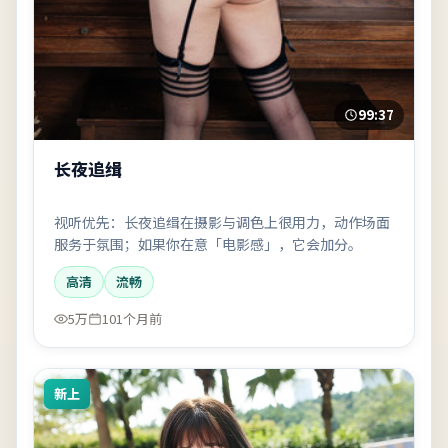
99:37
长夜追缉
视听优先：长夜追缉在摄影与调色上很用力，动作场面
服务于氛围；如果你在意「电影感」，它会加分。
高清
流畅
5万
101个月前
新上