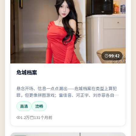
99:42
危城档案
悬念开场、信息一点点漏出——危城档案在类型上算犯
罪，但更像拼图游戏；雷佳音、河正宇、刘亦菲各自揣
着半句真话，看到最后才拼圆。
高清
流畅
1.2万
131个月前