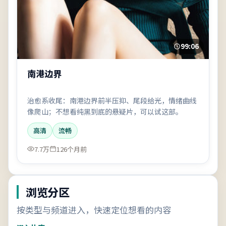
99:06
南港边界
治愈系收尾：南港边界前半压抑、尾段给光，情绪曲线
像爬山；不想看纯黑到底的悬疑片，可以试这部。
高清
流畅
7.7万
126个月前
浏览分区
按类型与频道进入，快速定位想看的内容