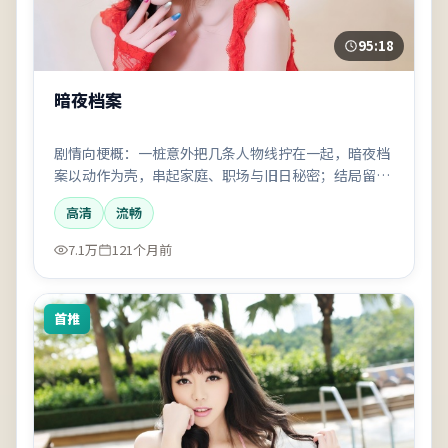
95:18
暗夜档案
剧情向梗概：一桩意外把几条人物线拧在一起，暗夜档
案以动作为壳，串起家庭、职场与旧日秘密；结局留
白，讨论空间不小。
高清
流畅
7.1万
121个月前
首推