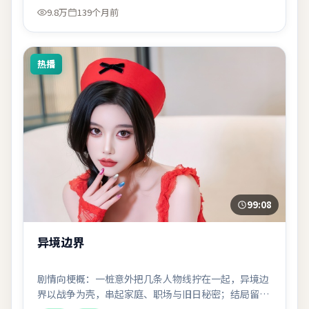
9.8万
139个月前
热播
99:08
异境边界
剧情向梗概：一桩意外把几条人物线拧在一起，异境边
界以战争为壳，串起家庭、职场与旧日秘密；结局留
白，讨论空间不小。