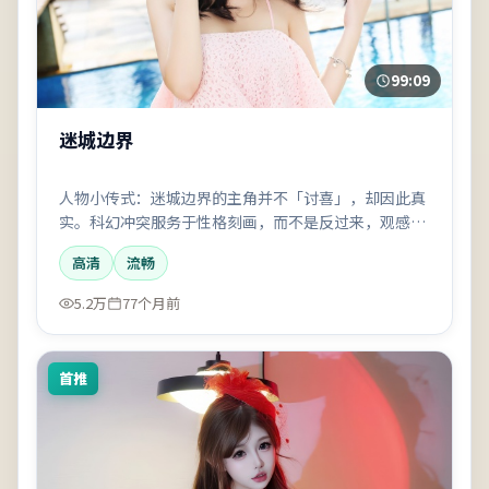
99:09
迷城边界
人物小传式：迷城边界的主角并不「讨喜」，却因此真
实。科幻冲突服务于性格刻画，而不是反过来，观感会
偏文艺一点。
高清
流畅
5.2万
77个月前
首推