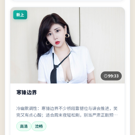
新上
99:33
寒锋边界
冷幽默调性：寒锋边界不少桥段靠错位与误会推进，笑
完又有点心酸；适合周末夜轻松刷，别当严肃正剧预
期。
高清
流畅