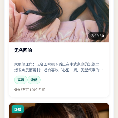
99:30
无名回响
家庭伦理向：无名回响把矛盾压在中式家庭的沉默里，
爆发点反而更刺；适合喜欢「心里一紧」类型叙事的观
众。
高清
流畅
9.6万
129个月前
热播