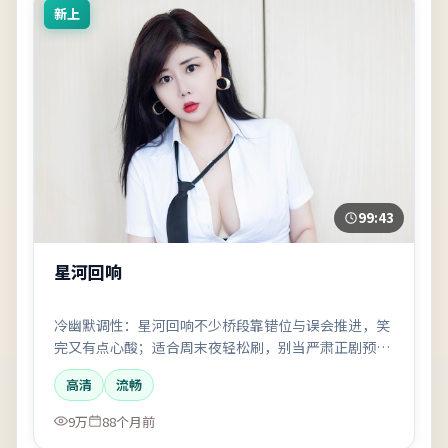
新上
99:43
星河回响
冷幽默调性：星河回响不少桥段靠错位与误会推进，笑
完又有点心酸；适合周末夜轻松刷，别当严肃正剧预
期。
高清
流畅
9万
88个月前