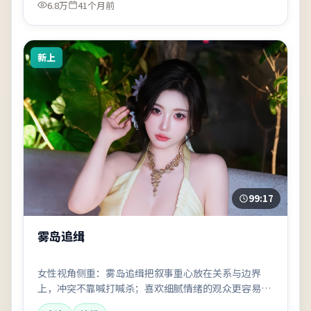
6.8万
41个月前
新上
99:17
雾岛追缉
女性视角侧重：雾岛追缉把叙事重心放在关系与边界
上，冲突不靠喊打喊杀；喜欢细腻情绪的观众更容易代
入。