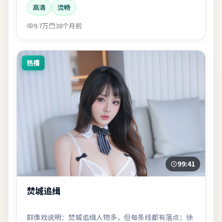
高清
流畅
9.7万
38个月前
热播
99:41
焚城追缉
群像戏说明：焚城追缉人物多，但每条线都有落点；徐