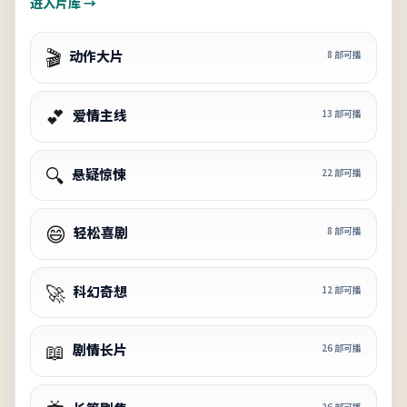
进入片库 →
🎬
动作大片
8
部可播
💕
爱情主线
13
部可播
🔍
悬疑惊悚
22
部可播
😄
轻松喜剧
8
部可播
🚀
科幻奇想
12
部可播
📖
剧情长片
26
部可播
26
部可播