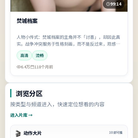
99:14
焚城档案
人物小传式：焚城档案的主角并不「讨喜」，却因此真
实。战争冲突服务于性格刻画，而不是反过来，观感会
偏文艺一点。
高清
流畅
6.4万
118个月前
浏览分区
按类型与频道进入，快速定位想看的内容
进入片库 →
🎬
动作大片
10
部可播