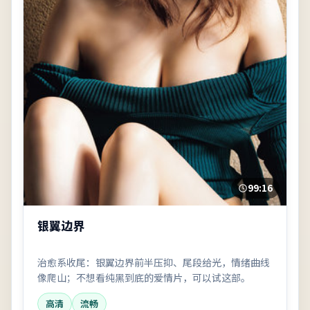
99:16
银翼边界
治愈系收尾：银翼边界前半压抑、尾段给光，情绪曲线
像爬山；不想看纯黑到底的爱情片，可以试这部。
高清
流畅