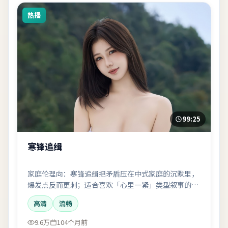
热播
99:25
寒锋追缉
家庭伦理向：寒锋追缉把矛盾压在中式家庭的沉默里，
爆发点反而更刺；适合喜欢「心里一紧」类型叙事的观
众。
高清
流畅
9.6万
104个月前