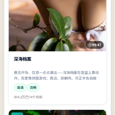
99:47
深海档案
悬念开场、信息一点点漏出——深海档案在类型上算动
作，但更像拼图游戏；周迅、梁朝伟、河正宇各自揣着
半句真话，看到最后才拼圆。
高清
流畅
4.2万
74个月前