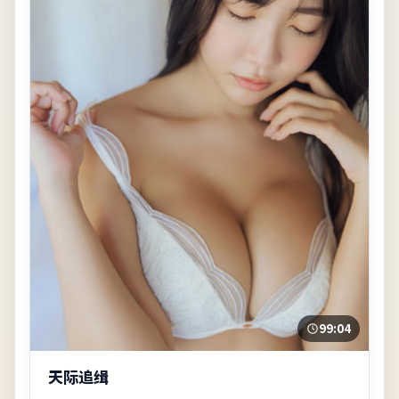
99:04
天际追缉