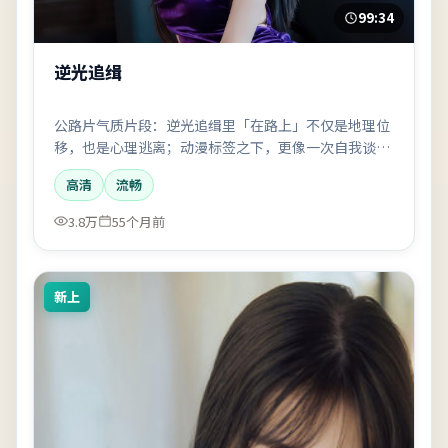
99:34
逆光追缉
公路片气质片段：逆光追缉里「在路上」不仅是地理位
移，也是心理逃离；动漫标签之下，更像一次自我谈
判。
高清
流畅
3.8万
55个月前
新上