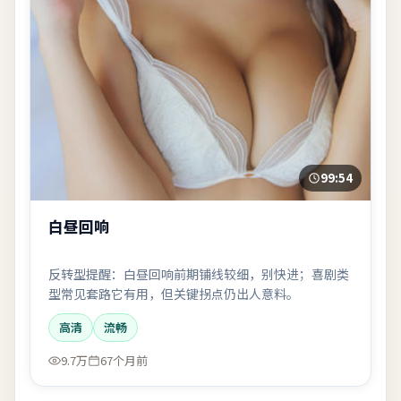
99:54
白昼回响
反转型提醒：白昼回响前期铺线较细，别快进；喜剧类
型常见套路它有用，但关键拐点仍出人意料。
高清
流畅
9.7万
67个月前