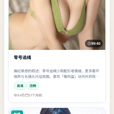
99:40
零号追缉
偏纪录感的叙述：零号追缉少用配乐堆情绪，更多靠环
境声与长镜头托住氛围。喜欢「慢热型」动作片的观众
会更对味。
高清
流畅
9.4万
57个月前