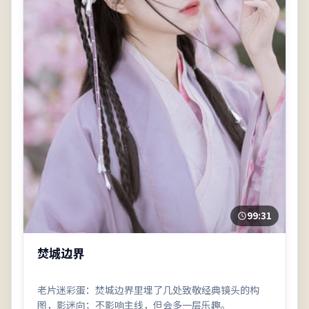
99:31
焚城边界
老片迷彩蛋：焚城边界里埋了几处致敬经典镜头的构
图，影迷向；不影响主线，但会多一层乐趣。