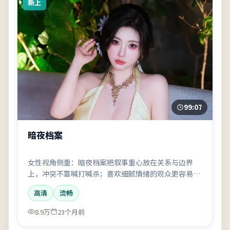
新上
99:07
暗夜档案
女性视角侧重：暗夜档案把叙事重心放在关系与边界
上，冲突不靠喊打喊杀；喜欢细腻情绪的观众更容易代
入。
高清
流畅
8.9万
23个月前