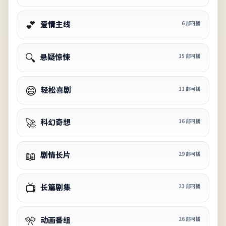
💕
爱情主线
6
部可播
🔍
悬疑惊悚
15
部可播
😄
轻松喜剧
11
部可播
🚀
科幻奇想
16
部可播
📖
剧情长片
29
部可播
📺
长篇剧集
23
部可播
🎌
动画番组
26
部可播