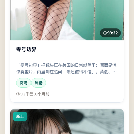
99:32
零号边界
「零号边界」把镜头压在美国的日常缝隙里：表面是惊
悚类型片，内里却在追问「谁还值得相信」。黄渤、木
村拓哉的表演克制却有后劲。
高清
流畅
9.3千
93个月前
新上