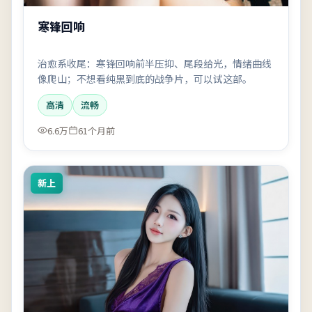
寒锋回响
治愈系收尾：寒锋回响前半压抑、尾段给光，情绪曲线
像爬山；不想看纯黑到底的战争片，可以试这部。
高清
流畅
6.6万
61个月前
新上