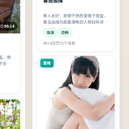
雾岛追缉
新人友好：即便不熟悉爱情子类型，
雾岛追缉也能靠清晰的人物目标读下
96:14
去；适合作为该类型的入门片。
高清
流畅
7.6万
71个月前
型，南
首推
下去；