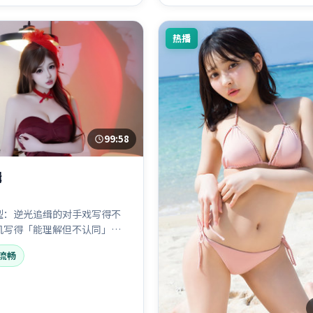
热播
99:58
缉
型：逆光追缉的对手戏写得不
机写得「能理解但不认同」；
主要来自价值观碰撞。
流畅