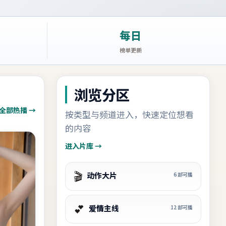
每日
榜单更新
浏览分区
全部热播 →
按类型与频道进入，快速定位想看
的内容
进入片库 →
🎬
动作大片
6
部可播
💕
爱情主线
12
部可播