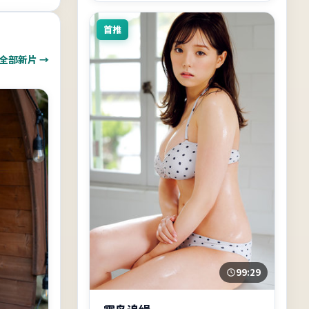
首推
全部新片 →
99:29