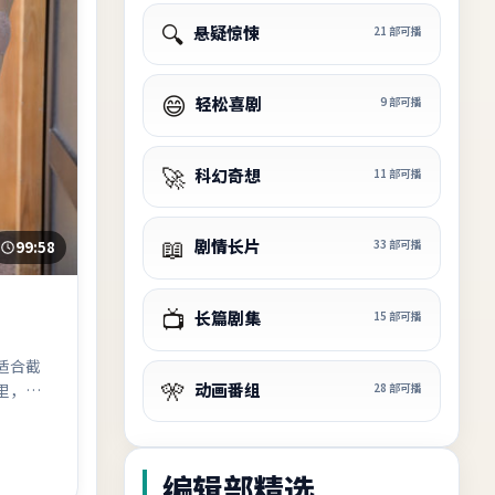
🔍
悬疑惊悚
21
部可播
😄
轻松喜剧
9
部可播
🚀
科幻奇想
11
部可播
📖
剧情长片
33
部可播
99:58
📺
长篇剧集
15
部可播
适合截
🎌
动画番组
28
部可播
里，动
编辑部精选