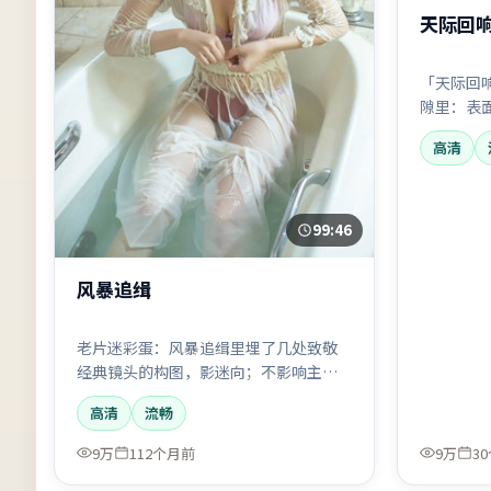
天际回
「天际回
隙里：表
问「谁还
高清
音的表演
99:46
风暴追缉
老片迷彩蛋：风暴追缉里埋了几处致敬
经典镜头的构图，影迷向；不影响主
线，但会多一层乐趣。
高清
流畅
9万
112个月前
9万
3