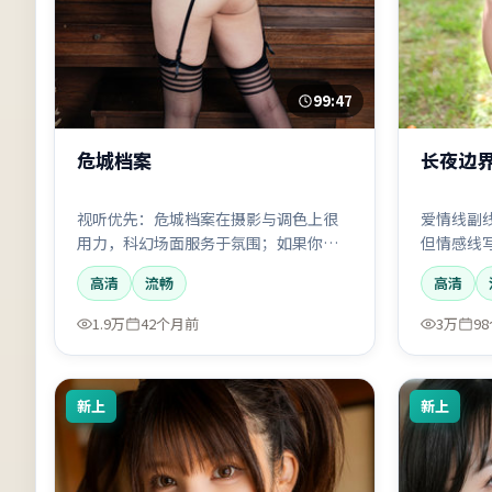
99:47
危城档案
长夜边
视听优先：危城档案在摄影与调色上很
爱情线副
用力，科幻场面服务于氛围；如果你在
但情感线
意「电影感」，它会加分。
哉化学反
高清
流畅
高清
1.9万
42个月前
3万
9
新上
新上