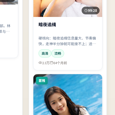
99:28
暗夜追缉
一部。林
择与代
紧，适合
硬核向：暗夜追缉信息量大、节奏偏
快，走神半分钟就可能接不上；适合
专注模式观看的惊悚作品。
高清
流畅
2.3万
64个月前
首推